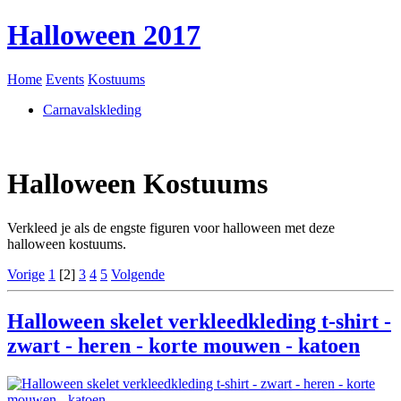
Halloween 2017
Home
Events
Kostuums
Carnavalskleding
Halloween Kostuums
Verkleed je als de engste figuren voor halloween met deze
halloween kostuums.
Vorige
1
[2]
3
4
5
Volgende
Halloween skelet verkleedkleding t-shirt -
zwart - heren - korte mouwen - katoen