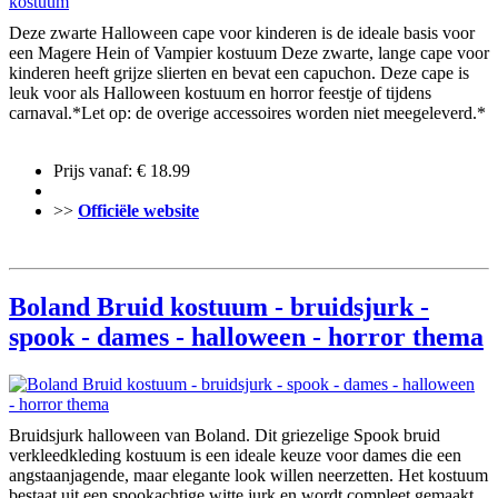
Deze zwarte Halloween cape voor kinderen is de ideale basis voor
een Magere Hein of Vampier kostuum Deze zwarte, lange cape voor
kinderen heeft grijze slierten en bevat een capuchon. Deze cape is
leuk voor als Halloween kostuum en horror feestje of tijdens
carnaval.*Let op: de overige accessoires worden niet meegeleverd.*
Prijs vanaf: € 18.99
>>
Officiële website
Boland Bruid kostuum - bruidsjurk -
spook - dames - halloween - horror thema
Bruidsjurk halloween van Boland. Dit griezelige Spook bruid
verkleedkleding kostuum is een ideale keuze voor dames die een
angstaanjagende, maar elegante look willen neerzetten. Het kostuum
bestaat uit een spookachtige witte jurk en wordt compleet gemaakt